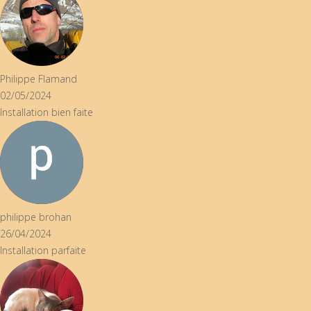
ippe Flamand
5/2024
llation bien faite
ippe brohan
4/2024
llation parfaite