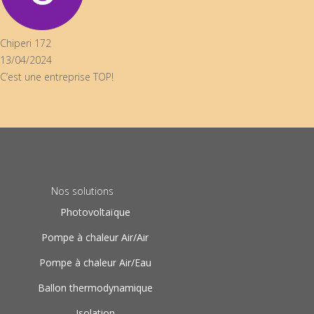
eri 172
4/2024
t une entreprise TOP!
Nos solutions
Photovoltaïque
Pompe à chaleur Air/Air
Pompe à chaleur Air/Eau
Ballon thermodynamique
Isolation