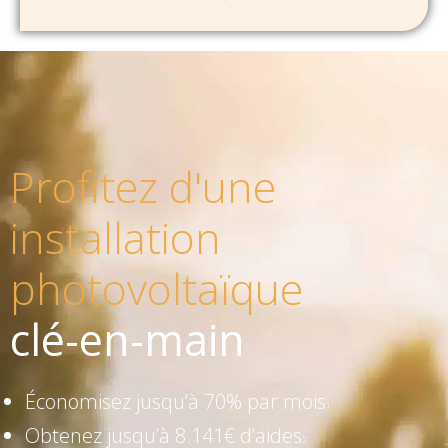
Profitez d'une
installation
photovoltaïque
clé-en-main
Économisez jusqu’à 70% par mois
1
Obtenez jusqu’à 8.141€ d’aides
2