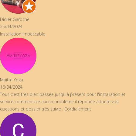
er Garoche
4/2024
allation impeccable
re Yoza
4/2024
 c'est très bien passée jusqu'à présent pour l'installation et
ice commerciale aucun problème il réponde à toute vos
tions et dossier très suivie . Cordialement